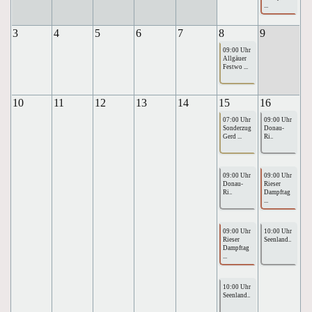
...
3
4
5
6
7
8
9
09:00 Uhr
Allgäuer
Festwo ...
10
11
12
13
14
15
16
07:00 Uhr
09:00 Uhr
Sonderzug
Donau-
Gerd ...
Ri..
09:00 Uhr
09:00 Uhr
Donau-
Rieser
Ri..
Dampftag
...
09:00 Uhr
10:00 Uhr
Rieser
Seenland..
Dampftag
...
10:00 Uhr
Seenland..