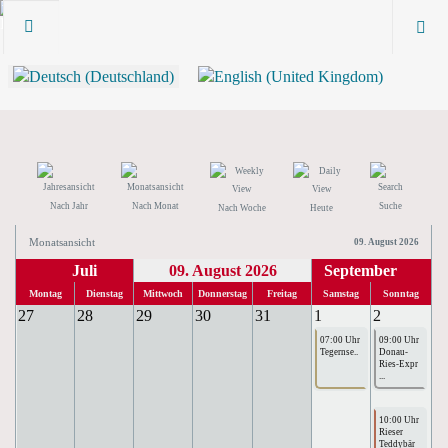
Nach Jahr
Nach Monat
Suche
Nach Woche
Heute
Monatsansicht
09. August 2026
Juli
09. August 2026
September
Montag
Dienstag
Mittwoch
Donnerstag
Freitag
Samstag
Sonntag
27
28
29
30
31
1
2
07:00 Uhr
09:00 Uhr
Tegernse..
Donau-
Ries-Expr
...
10:00 Uhr
Rieser
Teddybär