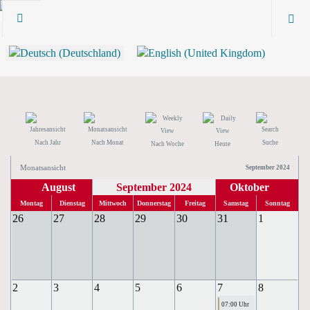
Nach Jahr
Nach Monat
Suche
Nach Woche
Heute
Monatsansicht
September 2024
August
September 2024
Oktober
Montag
Dienstag
Mittwoch
Donnerstag
Freitag
Samstag
Sonntag
26
27
28
29
30
31
1
2
3
4
5
6
7
8
07:00 Uhr