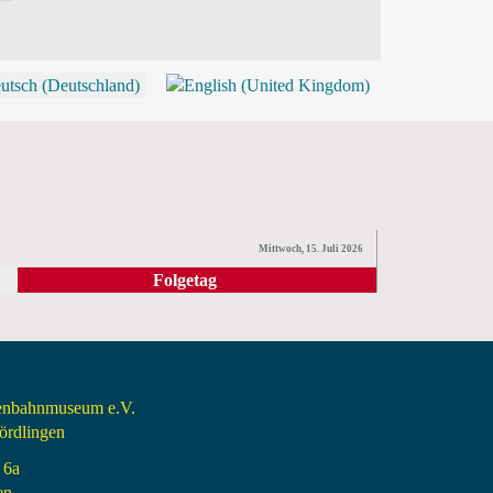
P
Mittwoch, 15. Juli 2026
Folgetag
senbahnmuseum e.V.
rdlingen
 6a
en