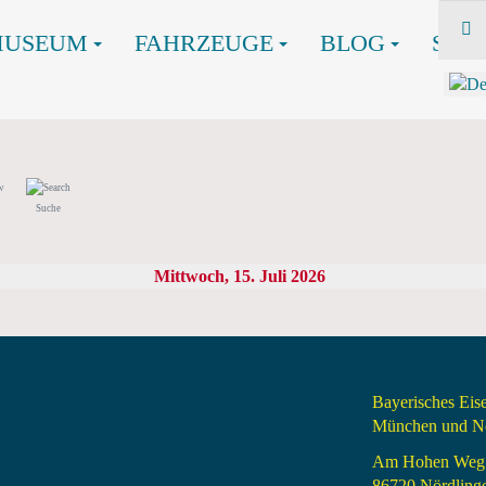
MUSEUM
FAHRZEUGE
BLOG
SHO
Suche
Mittwoch, 15. Juli 2026
Bayerisches Ei
München und Nö
Am Hohen Weg
86720 Nördling