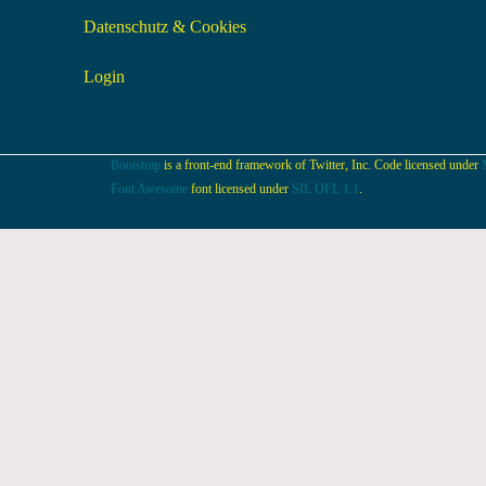
Datenschutz & Cookies
Login
Bootstrap
is a front-end framework of Twitter, Inc. Code licensed under
Font Awesome
font licensed under
SIL OFL 1.1
.