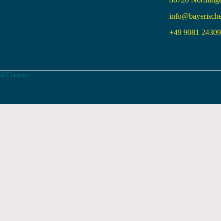
info@bayerisch
+49 9081 24309 
MIT License.