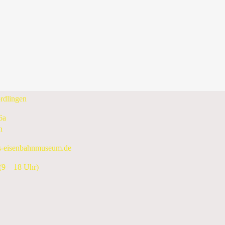
Donnerstag, 14. März 2024
Folgetag
enbahnmuseum e.V.
rdlingen
6a
n
s-eisenbahnmuseum.de
9 – 18 Uhr)