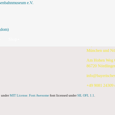
isenbahnmuseum e.V.
Nach Jahr
Nach Monat
Nach Woche
Heute
Suche
Donnerstag, 14. März 2024
Shop
Bayerisches Eis
München und Nö
Am Hohen Weg 
86720 Nördlinge
info@bayerische
+49 9081 24309 (
ed under
MIT License.
Font Awesome
font licensed under
SIL OFL 1.1
.