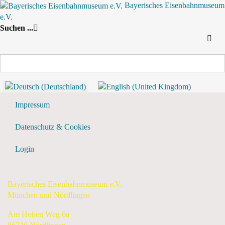
Bayerisches Eisenbahnmuseum
e.V.
Nach Jahr
Nach Monat
Suche
Suchen ...
Nach Woche
Heute
Tagesansicht
Dienstag, 06. Juni 2023
Dienstag, 06. Juni 2023
Flyer & Downloads
Impressum
Datenschutz & Cookies
Login
Bayerisches Eisenbahnmuseum e.V.
München und Nördlingen
Am Hohen Weg 6a