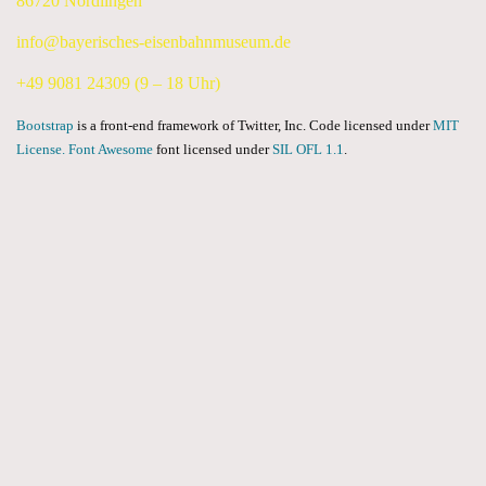
86720 Nördlingen
info@bayerisches-eisenbahnmuseum.de
+49 9081 24309 (9 – 18 Uhr)
Bootstrap
is a front-end framework of Twitter, Inc. Code licensed under
MIT
License.
Font Awesome
font licensed under
SIL OFL 1.1
.