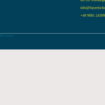
info@bayerisch
+49 9081 24309 
MIT License.