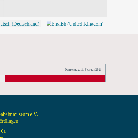
P
Donnerstag, 11. Februar 2021
senbahnmuseum e.V.
rdlingen
 6a
en