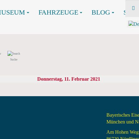
MUSEUM
FAHRZEUGE
BLOG
SHO
Suche
Donnerstag, 11. Februar 2021
Bayerisches Ei
München und Nö
Am Hohen Weg
86720 Nördling