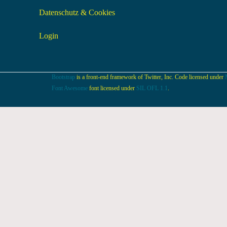
Datenschutz & Cookies
Login
Bootstrap
is a front-end framework of Twitter, Inc. Code licensed under
Font Awesome
font licensed under
SIL OFL 1.1
.