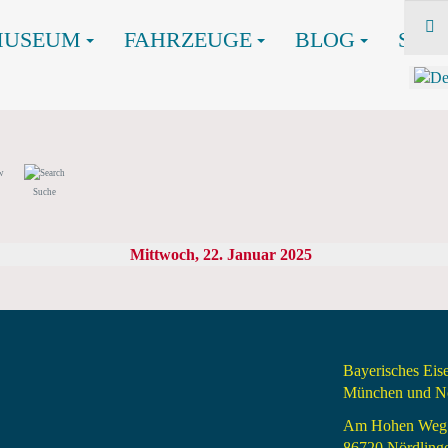
MUSEUM
FAHRZEUGE
BLOG
SHO
Suche
Mittwoch, 22. Januar 2025
Bayerisches Ei
München und Nö
Am Hohen Weg
86720 Nördling