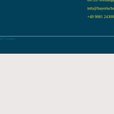
info@bayerisch
+49 9081 24309 
MIT License.