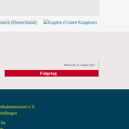
P
Mittwoch, 22. Januar 2025
Folgetag
senbahnmuseum e.V.
rdlingen
 6a
en