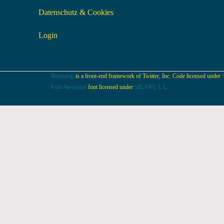
Datenschutz & Cookies
Login
Bootstrap
is a front-end framework of Twitter, Inc. Code licensed under
Font Awesome
font licensed under
SIL OFL 1.1
.