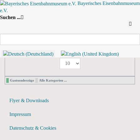
Bayerisches Eisenbahnmuseum
e.V.
Nach Jahr
Nach Monat
Suche
Suchen ...
Nach Woche
Heute
Jahresansicht
2021
2021
Limite der Paginierungsliste
1 - 0 / 0 Einträge
Anzeige #
Gastsonderzüge
Alle Kategorien ...
Flyer & Downloads
Impressum
Datenschutz & Cookies