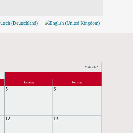
P
März 2022
Samstag
Sonntag
5
6
12
13