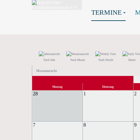
TERMINE
Nach Jahr
Nach Monat
Nach Woche
Heute
Monatsansicht
Montag
Dienstag
28
1
2
7
8
9