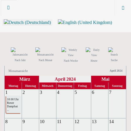
Nach Jahr
Nach Monat
Suche
Nach Woche
Heute
Monatsansicht
April 2024
März
April 2024
Mai
Montag
Dienstag
Mittwoch
Donnerstag
Freitag
Samstag
Sonntag
1
2
3
4
5
6
7
10:00 Uhr
Rieser
Dampfsai
...
8
9
10
11
12
13
14