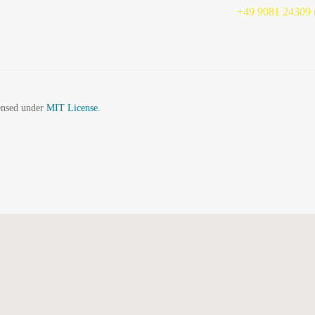
+49 9081 24309 (
censed under
MIT License.