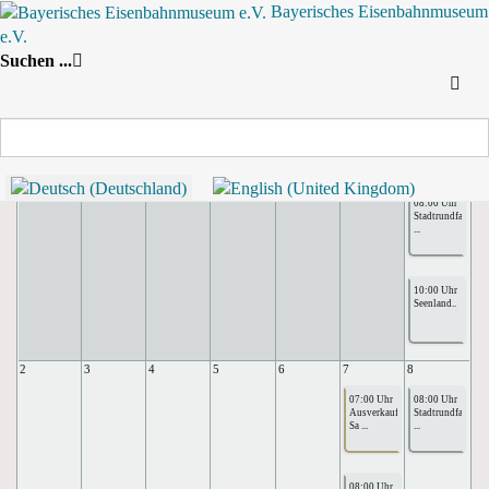
Bayerisches Eisenbahnmuseum
e.V.
Nach Jahr
Nach Monat
Suche
Suchen ...
Nach Woche
Heute
Monatsansicht
Dezember 2024
November
Dezember 2024
Januar
Montag
Dienstag
Mittwoch
Donnerstag
Freitag
Samstag
Sonntag
25
26
27
28
29
30
1
08:00 Uhr
Stadtrundfahrte
...
10:00 Uhr
Seenland..
2
3
4
5
6
7
8
07:00 Uhr
08:00 Uhr
Ausverkauft:
Stadtrundfahrte
Sa ...
...
08:00 Uhr