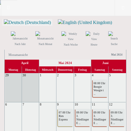
Nach Jahr
Nach Monat
Suche
Nach Woche
Heute
Monatsansicht
Mai 2024
April
Mai 2024
Juni
Montag
Dienstag
Mittwoch
Donnerstag
Freitag
Samstag
Sonntag
29
30
1
2
3
4
5
08:00 Uhr
Boogie
Woogie i
...
6
7
8
9
10
11
12
07:00 Uhr
09:00 Uhr
09:00 Uhr
09:00 Uhr
Ries
3.
3.
3.
Express
Nördlinger
Nördlinger
Nördlinger
E ...
E ...
E ...