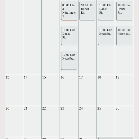
09:00 Uhr
10:00 Uhr
10:00 Uhr
10:00 Uhr
3.
Donau-
Donau-
Donau-
Nördlinger
Ri..
Ri..
Ri..
E ...
10:00 Uhr
10:00 Uhr
10:00 Uhr
Donau-
Hesselbe..
Hesselbe..
Ri..
10:00 Uhr
Hesselbe..
13
14
15
16
17
18
19
20
21
22
23
24
25
26