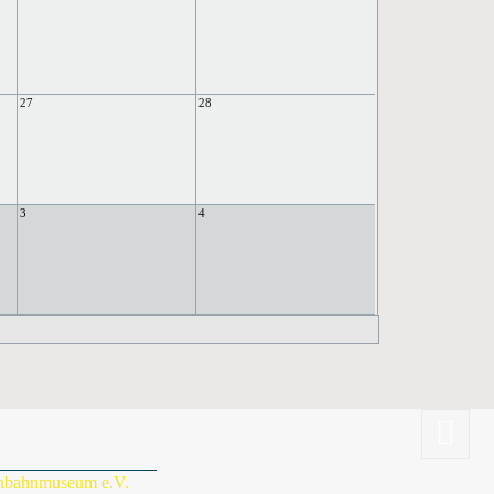
27
28
3
4
enbahnmuseum e.V.