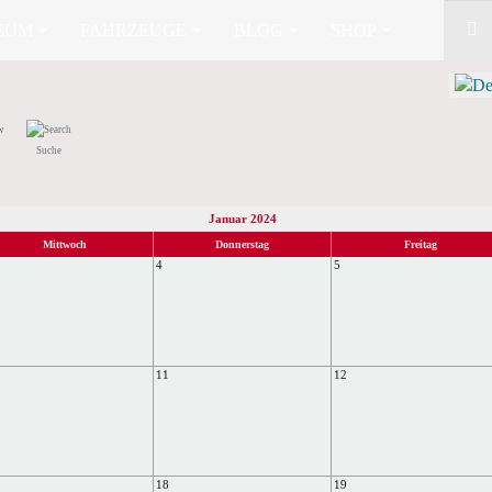
EUM
FAHRZEUGE
BLOG
SHOP
Suche
Januar 2024
Mittwoch
Donnerstag
Freitag
4
5
11
12
18
19