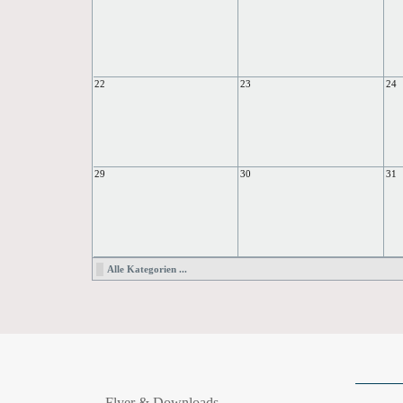
22
23
24
29
30
31
Alle Kategorien ...
Flyer & Downloads