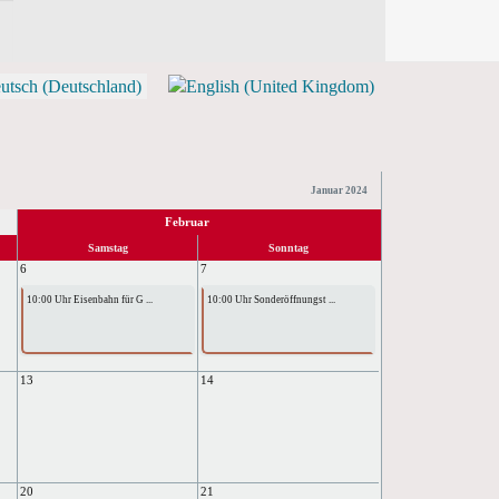
Januar 2024
Februar
Samstag
Sonntag
6
7
10:00 Uhr Eisenbahn für G ...
10:00 Uhr Sonderöffnungst ...
13
14
20
21