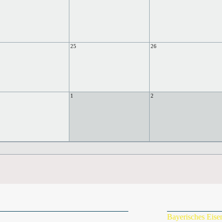
25
26
1
2
Bayerisches Eis