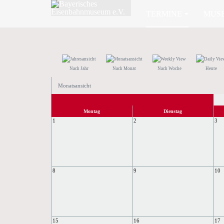
TERMINE
MUS
Nach Jahr
Nach Monat
Nach Woche
Heute
Monatsansicht
Montag
Dienstag
1
2
3
8
9
10
15
16
17