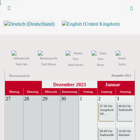
Nach Jahr
Nach Monat
Suche
Nach Woche
Heute
Monatsansicht
Dezember 2023
Dezember 2023
Januar
Montag
Dienstag
Mittwoch
Donnerstag
Freitag
Samstag
Sonntag
27
28
29
30
1
2
3
07:00 Uhr
08:00 Uhr
Ausgebucht:
Stadtrundfahrte
Sal ...
...
08:00 Uhr
10:00 Uhr
Stadtrundfahrte
Seenland..
...