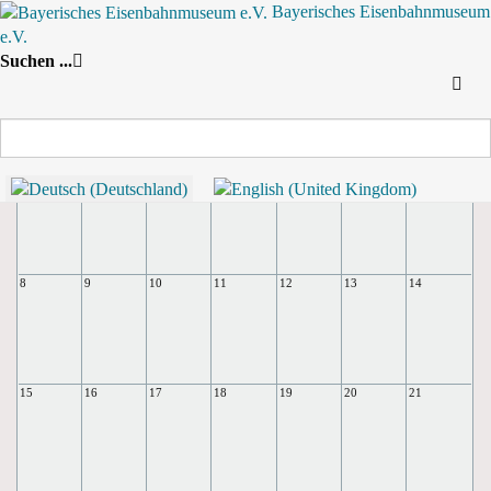
Bayerisches Eisenbahnmuseum
e.V.
Nach Jahr
Nach Monat
Suche
Suchen ...
Nach Woche
Heute
Monatsansicht
Februar 2021
Februar 2021
Montag
Dienstag
Mittwoch
Donnerstag
Freitag
Samstag
Sonntag
1
2
3
4
5
6
7
8
9
10
11
12
13
14
15
16
17
18
19
20
21