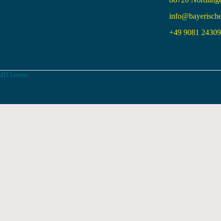
info@bayerisch
+49 9081 24309 
MIT License.