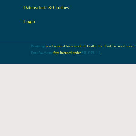
Datenschutz & Cookies
Login
Bootstrap
is a front-end framework of Twitter, Inc. Code licensed under
Font Awesome
font licensed under
SIL OFL 1.1
.