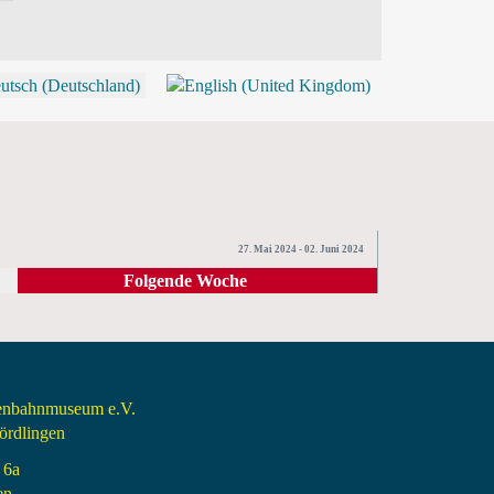
P
27. Mai 2024 - 02. Juni 2024
Folgende Woche
senbahnmuseum e.V.
rdlingen
 6a
en