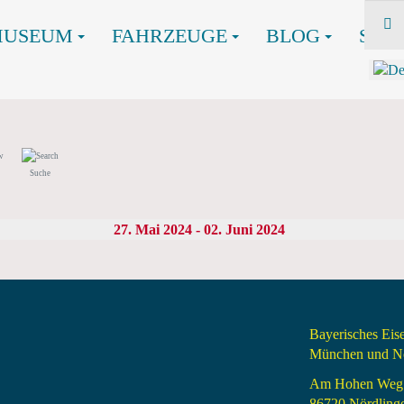
MUSEUM
FAHRZEUGE
BLOG
SHO
Suche
27. Mai 2024 - 02. Juni 2024
Bayerisches Ei
München und Nö
Am Hohen Weg
86720 Nördling