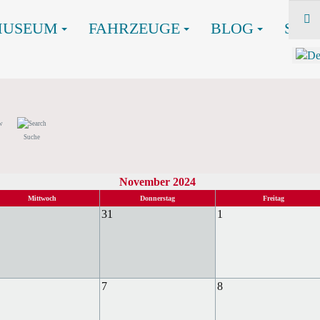
MUSEUM
FAHRZEUGE
BLOG
SHO
Suche
November 2024
Mittwoch
Donnerstag
Freitag
31
1
7
8