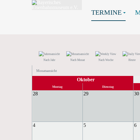
TERMINE
Nach Jahr
Nach Monat
Nach Woche
Heute
Monatsansicht
Oktober
Montag
Dienstag
28
29
30
4
5
6