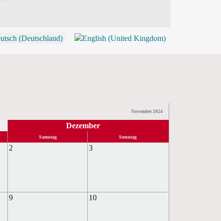
P
November 2024
Dezember
Samstag
Sonntag
2
3
9
10