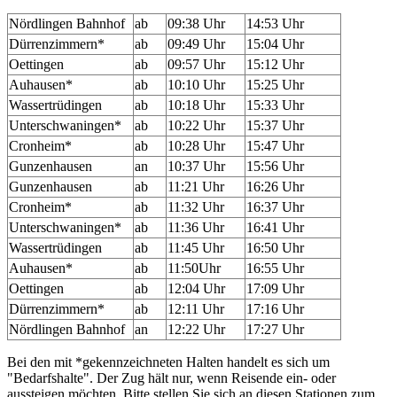
Nördlingen Bahnhof
ab
09:38 Uhr
14:53 Uhr
Dürrenzimmern*
ab
09:49 Uhr
15:04 Uhr
Oettingen
ab
09:57 Uhr
15:12 Uhr
Auhausen*
ab
10:10 Uhr
15:25 Uhr
Wassertrüdingen
ab
10:18 Uhr
15:33 Uhr
Unterschwaningen*
ab
10:22 Uhr
15:37 Uhr
Cronheim*
ab
10:28 Uhr
15:47 Uhr
Gunzenhausen
an
10:37 Uhr
15:56 Uhr
Gunzenhausen
ab
11:21 Uhr
16:26 Uhr
Cronheim*
ab
11:32 Uhr
16:37 Uhr
Unterschwaningen*
ab
11:36 Uhr
16:41 Uhr
Wassertrüdingen
ab
11:45 Uhr
16:50 Uhr
Auhausen*
ab
11:50Uhr
16:55 Uhr
Oettingen
ab
12:04 Uhr
17:09 Uhr
Dürrenzimmern*
ab
12:11 Uhr
17:16 Uhr
Nördlingen Bahnhof
an
12:22 Uhr
17:27 Uhr
Bei den mit *gekennzeichneten Halten handelt es sich um
"Bedarfshalte". Der Zug hält nur, wenn Reisende ein- oder
aussteigen möchten. Bitte stellen Sie sich an diesen Stationen zum