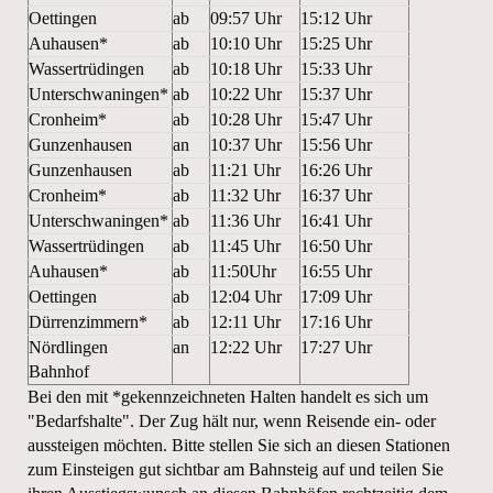
Oettingen
ab
09:57 Uhr
15:12 Uhr
Auhausen*
ab
10:10 Uhr
15:25 Uhr
Wassertrüdingen
ab
10:18 Uhr
15:33 Uhr
Unterschwaningen*
ab
10:22 Uhr
15:37 Uhr
Cronheim*
ab
10:28 Uhr
15:47 Uhr
Gunzenhausen
an
10:37 Uhr
15:56 Uhr
Gunzenhausen
ab
11:21 Uhr
16:26 Uhr
Cronheim*
ab
11:32 Uhr
16:37 Uhr
Unterschwaningen*
ab
11:36 Uhr
16:41 Uhr
Wassertrüdingen
ab
11:45 Uhr
16:50 Uhr
Auhausen*
ab
11:50Uhr
16:55 Uhr
Oettingen
ab
12:04 Uhr
17:09 Uhr
Dürrenzimmern*
ab
12:11 Uhr
17:16 Uhr
Nördlingen
an
12:22 Uhr
17:27 Uhr
Bahnhof
Bei den mit *gekennzeichneten Halten handelt es sich um
"Bedarfshalte". Der Zug hält nur, wenn Reisende ein- oder
aussteigen möchten. Bitte stellen Sie sich an diesen Stationen
zum Einsteigen gut sichtbar am Bahnsteig auf und teilen Sie