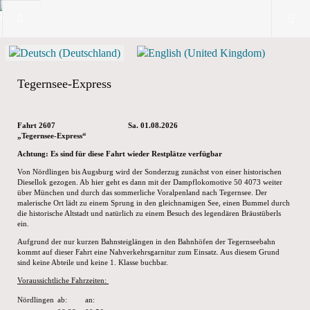
Tegernsee-Express
Fahrt 2607
Sa. 01.08.2026
„Tegernsee-Express“
Achtung: Es sind für diese Fahrt wieder Restplätze verfügbar
Von Nördlingen bis Augsburg wird der Sonderzug zunächst von einer historischen
Diesellok gezogen. Ab hier geht es dann mit der Dampflokomotive 50 4073 weiter
über München und durch das sommerliche Voralpenland nach Tegernsee. Der
malerische Ort lädt zu einem Sprung in den gleichnamigen See, einen Bummel durch
die historische Altstadt und natürlich zu einem Besuch des legendären Bräustüberls
ein.
Aufgrund der nur kurzen Bahnsteiglängen in den Bahnhöfen der Tegernseebahn
kommt auf dieser Fahrt eine Nahverkehrsgarnitur zum Einsatz. Aus diesem Grund
sind keine Abteile und keine 1. Klasse buchbar.
Voraussichtliche Fahrzeiten:
Nördlingen
ab:
an: