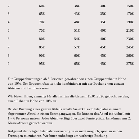
2
60€
38€
30€
150€
3
65€
43€
35€
170€
4
70€
48€
35€
190€
5
75€
51€
40€
210€
6
80€
54€
40€
230€
7
85€
57€
45€
245€
8
90€
60€
45€
260€
9
95€
65€
45€
275€
Für Gruppenbuchungen ab 5 Personen gewähren wir einen Gruppenrabat in Höhe
von 10%. Der Gruppenrabat ist nicht kombinierbar mit der Buchung von ganzen
Abteilen und Familienkarten.
Wir bieten Ihnen, einmalig für alle Fahrten die bis zum 15.01.2026 gebucht werden,
einen Rabatt in Höhe von 10% an.
Bei der Buchung eines ganzen Abteils erhalte Sie exklusiv 6 Sitzplätze in einem
abgetrennten Abteil in einem Seitengangwagen. Sie können das Abteil individuell mit
1 – 6 Personen nutzen. Jedes Abteil verfügt über zwei Fensterplätze. Es können nur 2.
Klasse-Abteile gebucht werden.
Aufgrund der nötigen Sitzplatzreservierung ist es nicht möglich, spontan in den
Fernzügen mitzufahren. Wir bitten unbedingt um vorherige Buchung.