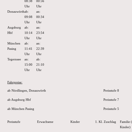
08:38
00:56
Uhr
Uhr
Donauwörth
ab:
an:
09:08
00:34
Uhr
Uhr
Augsburg
ab:
an:
Hbf
10:14
23:54
Uhr
Uhr
München
ab:
an:
Pasing
11:41
22:39
Uhr
Uhr
Tegernsee
an:
ab:
15:00
21:10
Uhr
Uhr
Fahrpreise:
ab Nördlingen, Donauwörth
Preisstufe 8
ab Augsburg Hbf
Preisstufe 7
ab München Pasing
Preisstufe 5
Preisstufe
Erwachsene
Kinder
1. Kl. Zuschlag
Familie 
Kinder)