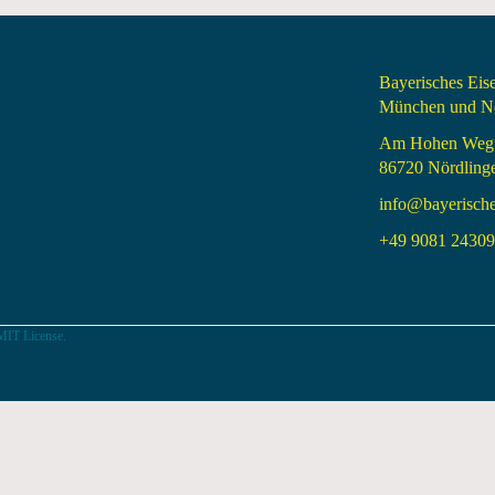
Bayerisches Ei
München und Nö
Am Hohen Weg
86720 Nördling
info@bayerisch
+49 9081 24309 
MIT License.