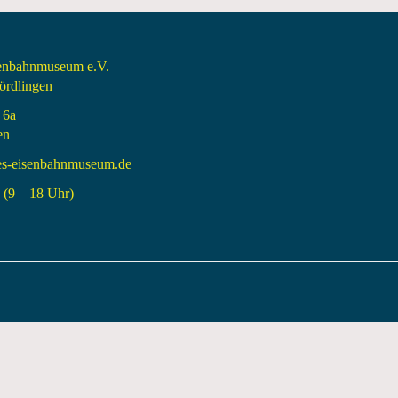
senbahnmuseum e.V.
rdlingen
 6a
en
es-eisenbahnmuseum.de
(9 – 18 Uhr)