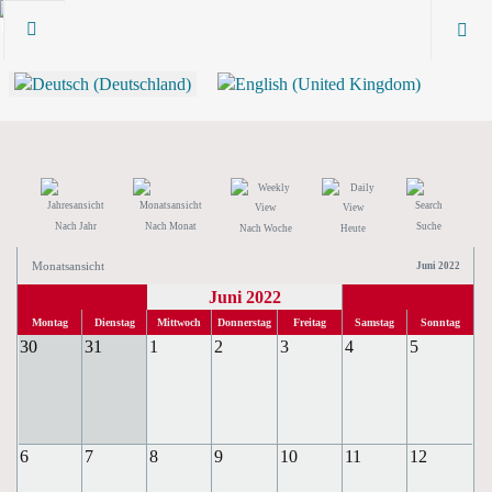
Nach Jahr
Nach Monat
Suche
Nach Woche
Heute
Monatsansicht
Juni 2022
Juni 2022
Montag
Dienstag
Mittwoch
Donnerstag
Freitag
Samstag
Sonntag
30
31
1
2
3
4
5
6
7
8
9
10
11
12