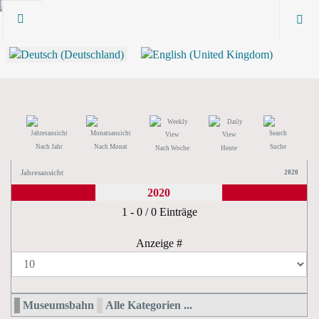
Nach Jahr
Nach Monat
Suche
Nach Woche
Heute
Jahresansicht
2020
2020
Limite der Paginierungsliste
1 - 0 / 0 Einträge
Anzeige #
Museumsbahn
Alle Kategorien ...