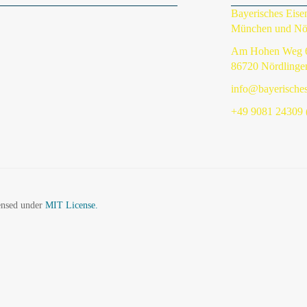
Bayerisches Eis
München und Nö
Am Hohen Weg 
86720 Nördlinge
info@bayerische
+49 9081 24309 (
censed under
MIT License.