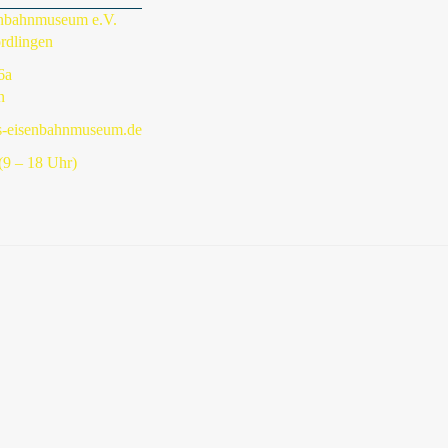
enbahnmuseum e.V.
rdlingen
6a
n
s-eisenbahnmuseum.de
9 – 18 Uhr)