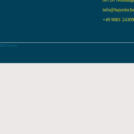
info@bayerisch
+49 9081 24309 
MIT License.