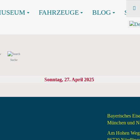
MUSEUM
FAHRZEUGE
BLOG
SHO
Suche
Sonntag, 27. April 2025
Bayerisches Ei
München und Nö
Am Hohen Weg
86720 Nördling