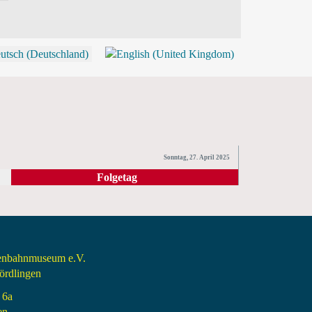
P
Sonntag, 27. April 2025
Folgetag
senbahnmuseum e.V.
rdlingen
 6a
en