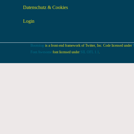
Datenschutz & Cookies
Login
Bootstrap
is a front-end framework of Twitter, Inc. Code licensed under
Font Awesome
font licensed under
SIL OFL 1.1
.