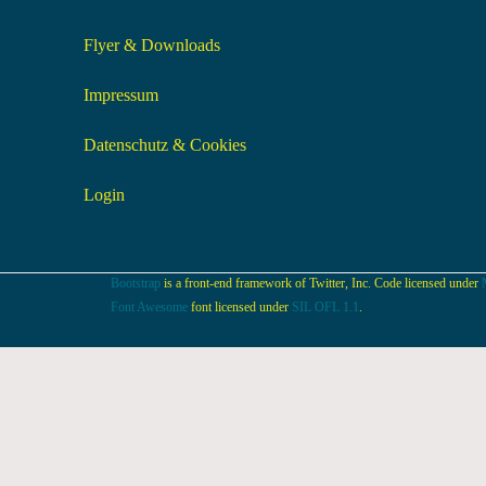
Flyer & Downloads
Impressum
Datenschutz & Cookies
Login
Bootstrap
is a front-end framework of Twitter, Inc. Code licensed under
Font Awesome
font licensed under
SIL OFL 1.1
.