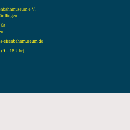
senbahnmuseum e.V.
rdlingen
 6a
en
es-eisenbahnmuseum.de
(9 – 18 Uhr)