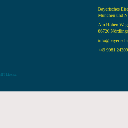
Bayerisches Ei
München und Nö
Am Hohen Weg
86720 Nördling
info@bayerisch
+49 9081 24309 
MIT License.