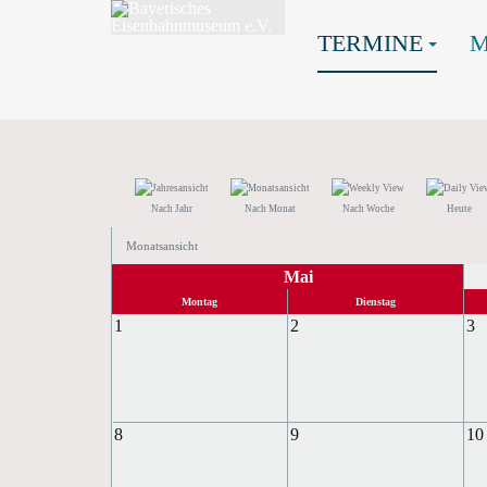
TERMINE
Nach Jahr
Nach Monat
Nach Woche
Heute
Monatsansicht
Mai
Montag
Dienstag
1
2
3
8
9
10