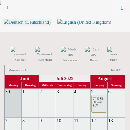
Nach Jahr
Nach Monat
Suche
Nach Woche
Heute
Monatsansicht
Juli 2025
Juni
Juli 2025
August
Montag
Dienstag
Mittwoch
Donnerstag
Freitag
Samstag
Sonntag
30
1
2
3
4
5
6
07:00 Uhr
50 Jahre
BLV
7
8
9
10
11
12
13