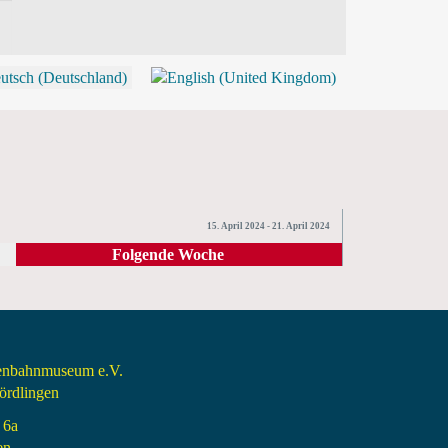
P
15. April 2024 - 21. April 2024
Folgende Woche
senbahnmuseum e.V.
rdlingen
 6a
en