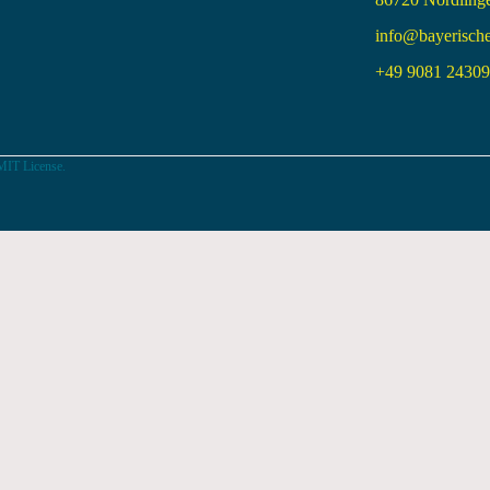
info@bayerisch
+49 9081 24309 
MIT License.