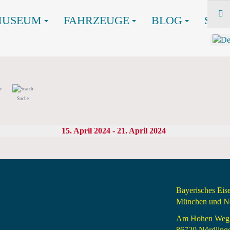
MUSEUM
FAHRZEUGE
BLOG
SHO
Suche
15. April 2024 - 21. April 2024
Bayerisches Ei
München und Nö
Am Hohen Weg
86720 Nördling