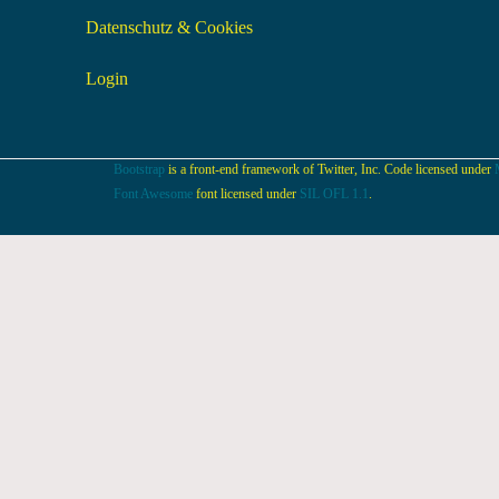
Datenschutz & Cookies
Login
Bootstrap
is a front-end framework of Twitter, Inc. Code licensed under
Font Awesome
font licensed under
SIL OFL 1.1
.