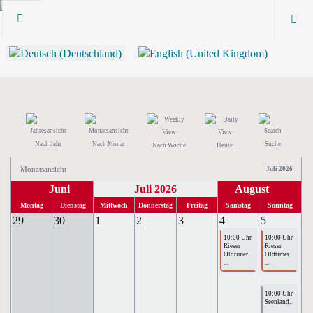
Nach Jahr
Nach Monat
Suche
Nach Woche
Heute
Monatsansicht
Juli 2026
Juni
Juli 2026
August
Montag
Dienstag
Mittwoch
Donnerstag
Freitag
Samstag
Sonntag
29
30
1
2
3
4
5
10:00 Uhr
10:00 Uhr
Rieser
Rieser
Oldtimer
Oldtimer
...
...
10:00 Uhr
Seenland..