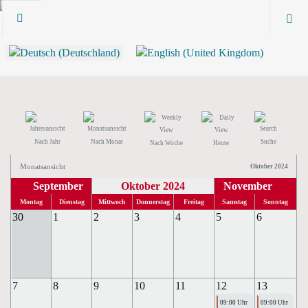
Nach Jahr
Nach Monat
Suche
Nach Woche
Heute
Monatsansicht
Oktober 2024
September
Oktober 2024
November
Montag
Dienstag
Mittwoch
Donnerstag
Freitag
Samstag
Sonntag
30
1
2
3
4
5
6
7
8
9
10
11
12
13
09:00 Uhr
09:00 Uhr