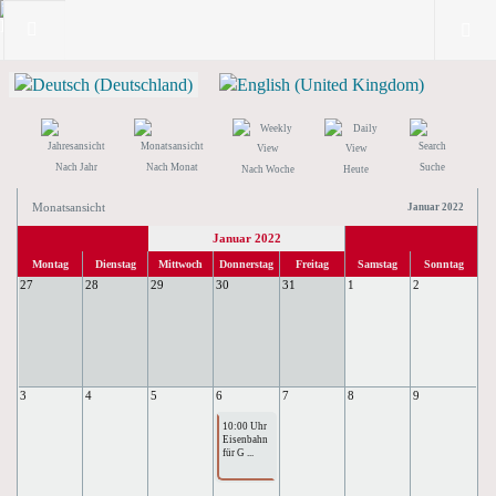
Nach Jahr
Nach Monat
Suche
Nach Woche
Heute
Monatsansicht
Januar 2022
Januar 2022
Montag
Dienstag
Mittwoch
Donnerstag
Freitag
Samstag
Sonntag
27
28
29
30
31
1
2
3
4
5
6
7
8
9
10:00 Uhr
Eisenbahn
für G ...