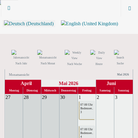
Nach Jahr
Nach Monat
Suche
Nach Woche
Heute
Monatsansicht
Mai 2026
April
Mai 2026
Juni
Montag
Dienstag
Mittwoch
Donnerstag
Freitag
Samstag
Sonntag
27
28
29
30
1
2
3
07:00 Uhr
Bodensee..
3
07:00 Uhr
Bodensee..
4