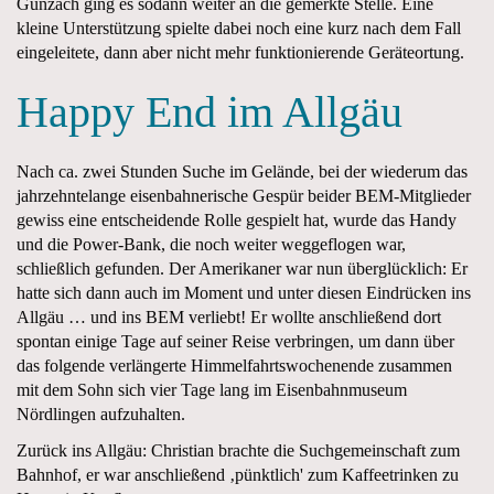
Günzach ging es sodann weiter an die gemerkte Stelle. Eine
kleine Unterstützung spielte dabei noch eine kurz nach dem Fall
eingeleitete, dann aber nicht mehr funktionierende Geräteortung.
Happy End im Allgäu
Nach ca. zwei Stunden Suche im Gelände, bei der wiederum das
jahrzehntelange eisenbahnerische Gespür beider BEM
-Mitglieder
gewi
ss
eine entscheidende Rolle gespielt hat, wurde das Handy
und die Power-Bank, die noch weiter weggeflogen war,
schließlich gefunden
. Der Amerikaner war nun überglücklich: Er
hatte sich dann auch im Moment und unter diesen Eindrücken ins
Allgäu … und ins BEM verliebt! Er wollte anschließend dort
spontan einige Tage auf seiner Reise verbringen, um dann über
das folgende verlängerte Himmelfahrtswochenende zusammen
mit dem Sohn sich vier Tage lang im Eisenbahnmuseum
Nördlingen aufzuhalten.
Zurück ins Allgäu: Christian brachte die Suchgemeinschaft zum
Bahnhof, er war anschließend ‚pünktlich' zum Kaffeetrinken zu